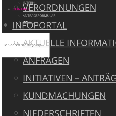
INTERN
VERORDNUNGEN
KONTAKT
ANTRAGSFORMULAR
INFOPORTAL
PRESSE
AKTUELLE INFORMAT
ANFRAGEN
INITIATIVEN – ANTRÄ
KUNDMACHUNGEN
NIEDERSCHRIFTEN